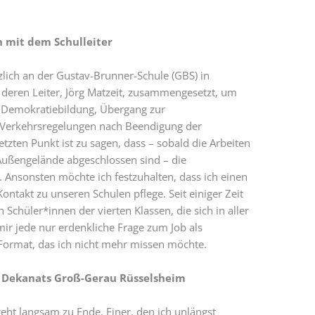
 mit dem Schulleiter
rzlich an der Gustav-Brunner-Schule (GBS) in
 deren Leiter, Jörg Matzeit, zusammengesetzt, um
 Demokratiebildung, Übergang zur
Verkehrsregelungen nach Beendigung der
en Punkt ist zu sagen, dass – sobald die Arbeiten
Außengelände abgeschlossen sind – die
 Ansonsten möchte ich festzuhalten, dass ich einen
ntakt zu unseren Schulen pflege. Seit einiger Zeit
Schüler*innen der vierten Klassen, die sich in aller
 jede nur erdenkliche Frage zum Job als
s Format, das ich nicht mehr missen möchte.
 Dekanats Groß-Gerau Rüsselsheim
eht langsam zu Ende. Einer, den ich unlängst