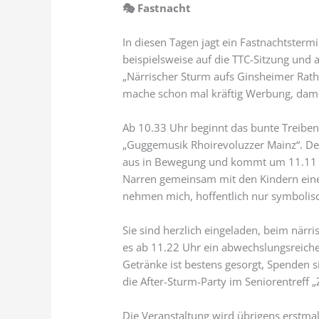
🎭
Fastnacht
In diesen Tagen jagt ein Fastnachtsterm
beispielsweise auf die TTC-Sitzung und 
„Närrischer Sturm aufs Ginsheimer Ratha
mache schon mal kräftig Werbung, damit
Ab 10.33 Uhr beginnt das bunte Treibe
„Guggemusik Rhoirevoluzzer Mainz“. Der
aus in Bewegung und kommt um 11.11 U
Narren gemeinsam mit den Kindern eine
nehmen mich, hoffentlich nur symbolisc
Sie sind herzlich eingeladen, beim närr
es ab 11.22 Uhr ein abwechslungsreic
Getränke ist bestens gesorgt, Spenden 
die After-Sturm-Party im Seniorentreff „
Die Veranstaltung wird übrigens erstm