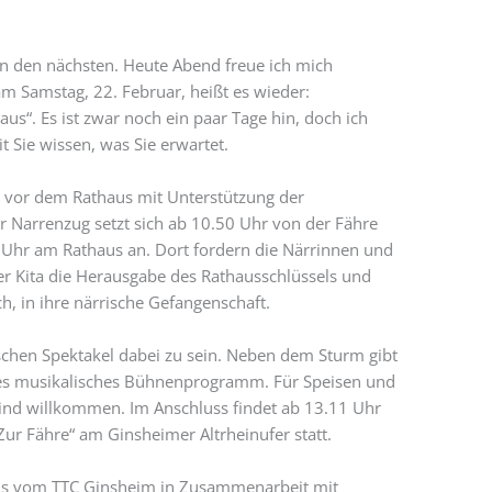
in den nächsten. Heute Abend freue ich mich
am Samstag, 22. Februar, heißt es wieder:
us“. Es ist zwar noch ein paar Tage hin, doch ich
 Sie wissen, was Sie erwartet.
n vor dem Rathaus mit Unterstützung der
 Narrenzug setzt sich ab 10.50 Uhr von der Fähre
hr am Rathaus an. Dort fordern die Närrinnen und
r Kita die Herausgabe des Rathausschlüssels und
h, in ihre närrische Gefangenschaft.
ischen Spektakel dabei zu sein. Neben dem Sturm gibt
hes musikalisches Bühnenprogramm. Für Speisen und
sind willkommen. Im Anschluss findet ab 13.11 Uhr
Zur Fähre“ am Ginsheimer Altrheinufer statt.
als vom TTC Ginsheim in Zusammenarbeit mit