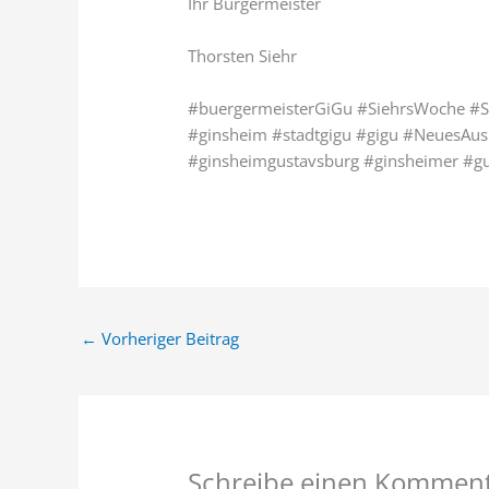
Ihr Bürgermeister
Thorsten Siehr
#buergermeisterGiGu #SiehrsWoche #Si
#ginsheim #stadtgigu #gigu #NeuesAus
#ginsheimgustavsburg #ginsheimer #gu
←
Vorheriger Beitrag
Schreibe einen Kommen