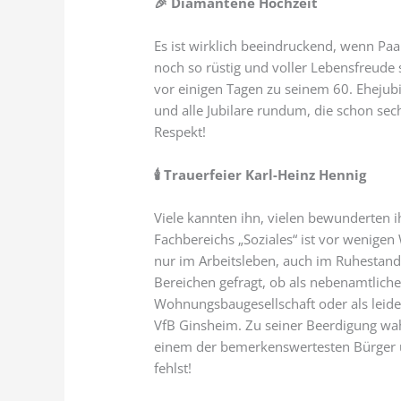
🎉
Diamantene Hochzeit
Es ist wirklich beeindruckend, wenn Pa
noch so rüstig und voller Lebensfreude 
vor einigen Tagen zu seinem 60. Ehejubi
und alle Jubilare rundum, die schon se
Respekt!
🕯
Trauerfeier Karl-Heinz Hennig
Viele kannten ihn, vielen bewunderten ih
Fachbereichs „Soziales“ ist vor wenigen
nur im Arbeitsleben, auch im Ruhestand
Bereichen gefragt, ob als nebenamtlich
Wohnungsbaugesellschaft oder als leide
VfB Ginsheim. Zu seiner Beerdigung w
einem der bemerkenswertesten Bürger u
fehlst!