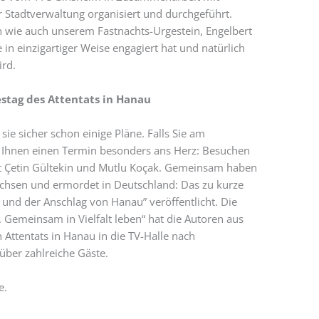
 Stadtverwaltung organisiert und durchgeführt.
 wie auch unserem Fastnachts-Urgestein, Engelbert
 in einzigartiger Weise engagiert hat und natürlich
ird.
estag des Attentats in Hanau
 sicher schon einige Pläne. Falls Sie am
h Ihnen einen Termin besonders ans Herz: Besuchen
it Çetin Gültekin und Mutlu Koçak. Gemeinsam haben
chsen und ermordet in Deutschland: Das zu kurze
nd der Anschlag von Hanau” veröffentlicht. Die
e. Gemeinsam in Vielfalt leben“ hat die Autoren aus
 Attentats in Hanau in die TV-Halle nach
über zahlreiche Gäste.
e.