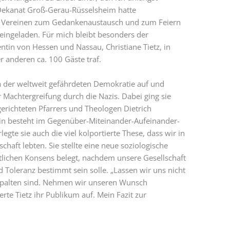
 Dekanat Groß-Gerau-Rüsselsheim hatte
und Vereinen zum Gedankenaustausch und zum Feiern
eingeladen. Für mich bleibt besonders der
tin von Hessen und Nassau, Christiane Tietz, in
r anderen ca. 100 Gäste traf.
ema der weltweit gefährdeten Demokratie auf und
r Machtergreifung durch die Nazis. Dabei ging sie
gerichteten Pfarrers und Theologen Dietrich
ein besteht im Gegenüber-Miteinander-Aufeinander-
egte sie auch die viel kolportierte These, dass wir in
chaft lebten. Sie stellte eine neue soziologische
ftlichen Konsens belegt, nachdem unsere Gesellschaft
 Toleranz bestimmt sein solle. „Lassen wir uns nicht
spalten sind. Nehmen wir unseren Wunsch
te Tietz ihr Publikum auf. Mein Fazit zur