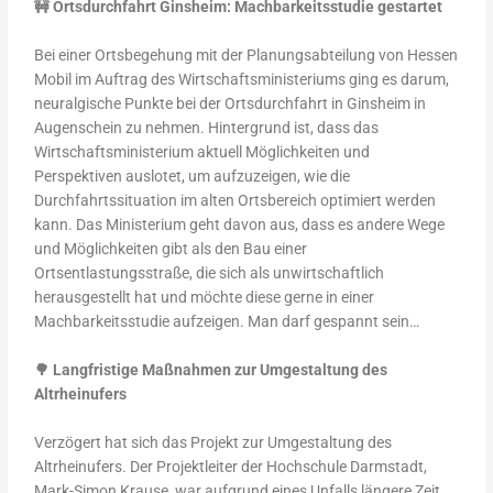
🚧
Ortsdurchfahrt Ginsheim: Machbarkeitsstudie gestartet
Bei einer Ortsbegehung mit der Planungsabteilung von Hessen
Mobil im Auftrag des Wirtschaftsministeriums ging es darum,
neuralgische Punkte bei der Ortsdurchfahrt in Ginsheim in
Augenschein zu nehmen. Hintergrund ist, dass das
Wirtschaftsministerium aktuell Möglichkeiten und
Perspektiven auslotet, um aufzuzeigen, wie die
Durchfahrtssituation im alten Ortsbereich optimiert werden
kann. Das Ministerium geht davon aus, dass es andere Wege
und Möglichkeiten gibt als den Bau einer
Ortsentlastungsstraße, die sich als unwirtschaftlich
herausgestellt hat und möchte diese gerne in einer
Machbarkeitsstudie aufzeigen. Man darf gespannt sein…
🌳
Langfristige Maßnahmen zur Umgestaltung des
Altrheinufers
Verzögert hat sich das Projekt zur Umgestaltung des
Altrheinufers. Der Projektleiter der Hochschule Darmstadt,
Mark-Simon Krause, war aufgrund eines Unfalls längere Zeit