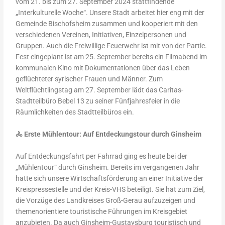
vom 21. bis zum 27. September 2024 stattfindende
„Interkulturelle Woche“. Unsere Stadt arbeitet hier eng mit der
Gemeinde Bischofsheim zusammen und kooperiert mit den
verschiedenen Vereinen, Initiativen, Einzelpersonen und
Gruppen. Auch die Freiwillige Feuerwehr ist mit von der Partie.
Fest eingeplant ist am 25. September bereits ein Filmabend im
kommunalen Kino mit Dokumentationen über das Leben
geflüchteter syrischer Frauen und Männer. Zum
Weltflüchtlingstag am 27. September lädt das Caritas-
Stadtteilbüro Bebel 13 zu seiner Fünfjahresfeier in die
Räumlichkeiten des Stadtteilbüros ein.
🚴
Erste Mühlentour: Auf Entdeckungstour durch Ginsheim
Auf Entdeckungsfahrt per Fahrrad ging es heute bei der
„Mühlentour“ durch Ginsheim. Bereits im vergangenen Jahr
hatte sich unsere Wirtschaftsförderung an einer Initiative der
Kreispressestelle und der Kreis-VHS beteiligt. Sie hat zum Ziel,
die Vorzüge des Landkreises Groß-Gerau aufzuzeigen und
themenorientiere touristische Führungen im Kreisgebiet
anzubieten. Da auch Ginsheim-Gustavsburg touristisch und