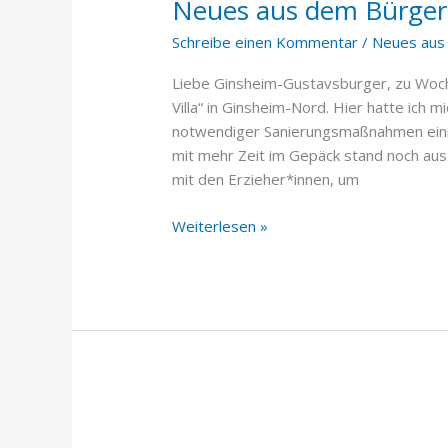
Neues aus dem Bürgerm
dem
Bürgermeisterbüro
Schreibe einen Kommentar
/
Neues aus
(20.
Januar
Liebe Ginsheim-Gustavsburger, zu Woche
2023)
Villa“ in Ginsheim-Nord. Hier hatte ich
notwendiger Sanierungsmaßnahmen einma
mit mehr Zeit im Gepäck stand noch aus
mit den Erzieher*innen, um
Weiterlesen »
Neues
aus