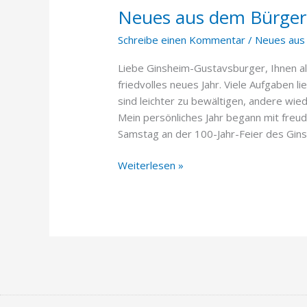
Neues aus dem Bürgerm
dem
Bürgermeisterbüro
Schreibe einen Kommentar
/
Neues aus
(13.
Januar
Liebe Ginsheim-Gustavsburger, Ihnen al
2023)
friedvolles neues Jahr. Viele Aufgaben l
sind leichter zu bewältigen, andere wi
Mein persönliches Jahr begann mit freu
Samstag an der 100-Jahr-Feier des Gin
Weiterlesen »