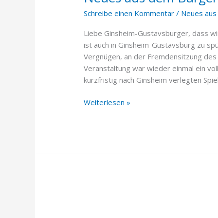
Bürgermeisterbüro
Schreibe einen Kommentar
/
Neues aus
(27.
Januar
Liebe Ginsheim-Gustavsburger, dass wi
2023)
ist auch in Ginsheim-Gustavsburg zu s
Vergnügen, an der Fremdensitzung des 
Veranstaltung war wieder einmal ein voll
kurzfristig nach Ginsheim verlegten Sp
Weiterlesen »
Neues
aus